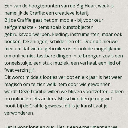
Een van de hoogtepunten van de Big Heart week is
namelijk de Craffle; een creatieve loterij.
Bij de Craffle gaat het om mooie - bij voorkeur
zelfgemaakte - items zoals kunstobjecten,
gebruiksvoorwerpen, kleding, instrumenten, maar ook
boeken, tekeningen, schilderijen etc. Door dit nieuwe
medium dat we nu gebruiken is er ook de mogelijkheid
om online niet-tastbare dingen in te brengen zoals een
toneelstukje, een stuk muziek, een verhaal, een lied of
“wat verzin jij” …
Dit wordt middels lootjes verloot en elk jaar is het weer
magisch om te zien welk item door wie gewonnen
wordt. Deze traditie willen we blijven voortzetten, alleen
nu online en iets anders. Misschien ben je nog wel
nooit bij de Craffle geweest: dit is je kans! Laat je
verwonderen.
Het is voor jong en oud. Het is een experiment en we