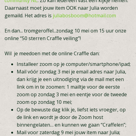
community NL
. Zo kan iedereen vast een kijkje nemen.
Daarnaast moet jouw item OOK naar Julia worden
gemaild. Het adres is
juliabosboom@hotmail.com
En dan... tromgeroffel...zondag 10 mei om 15 uur onze
online “50 sterren Craffle veiling”!
Wil je meedoen met de online Craffle dan:
Installeer zoom op je computer/smartphone/ipad;
Mail vóór zondag 3 mei je email adres naar Julia,
dan krijg je een uitnodiging via de mail met een
link om in te zoomen: 1 mailtje voor de eerste
zoom op zondag 3 mei en eentje voor de tweede
zoom op zondag 10 mei;
Op de bewuste dag klik je, liefst iets vroeger, op
de link en wordt je door de Zoom host
binnengelaten… en kunnen we gaan “Craffelen”;
Mail voor zaterdag 9 mei jouw item naar Julia;