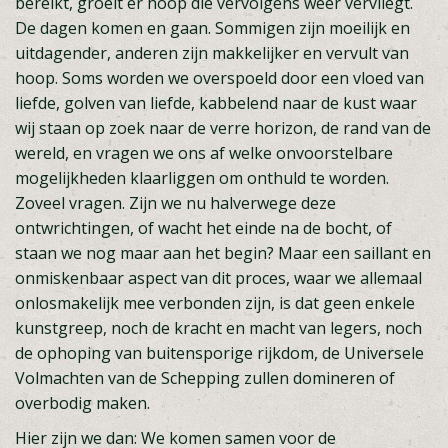
bereikt, groeit er hoop die vervolgens weer vervliegt.
De dagen komen en gaan. Sommigen zijn moeilijk en
uitdagender, anderen zijn makkelijker en vervult van
hoop. Soms worden we overspoeld door een vloed van
liefde, golven van liefde, kabbelend naar de kust waar
wij staan op zoek naar de verre horizon, de rand van de
wereld, en vragen we ons af welke onvoorstelbare
mogelijkheden klaarliggen om onthuld te worden.
Zoveel vragen. Zijn we nu halverwege deze
ontwrichtingen, of wacht het einde na de bocht, of
staan we nog maar aan het begin? Maar een saillant en
onmiskenbaar aspect van dit proces, waar we allemaal
onlosmakelijk mee verbonden zijn, is dat geen enkele
kunstgreep, noch de kracht en macht van legers, noch
de ophoping van buitensporige rijkdom, de Universele
Volmachten van de Schepping zullen domineren of
overbodig maken.
Hier zijn we dan: We komen samen voor de